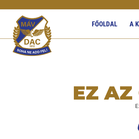
Skip
to
content
FŐOLDAL
A 
EZ AZ
E