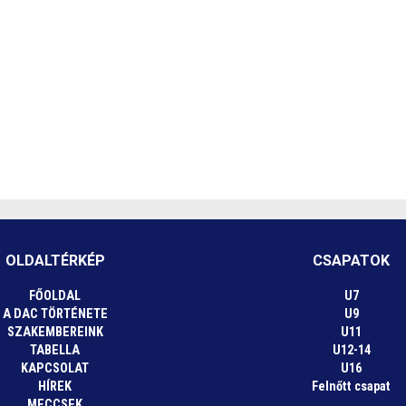
OLDALTÉRKÉP
CSAPATOK
FŐOLDAL
U7
A DAC TÖRTÉNETE
U9
SZAKEMBEREINK
U11
TABELLA
U12-14
KAPCSOLAT
U16
HÍREK
Felnőtt csapat
MECCSEK