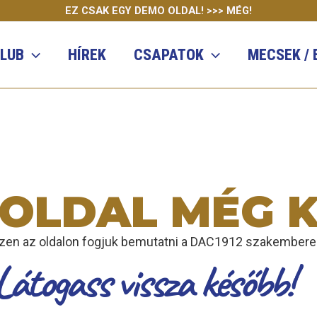
EZ CSAK EGY DEMO OLDAL! >>> MÉG!
KLUB
HÍREK
CSAPATOK
MECSEK /
 OLDAL MÉG 
zen az oldalon fogjuk bemutatni a DAC1912 szakemberei
Látogass vissza később!