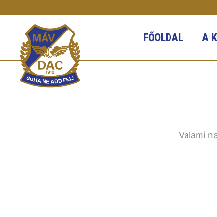
Skip
to
content
FŐOLDAL
A 
Valami na