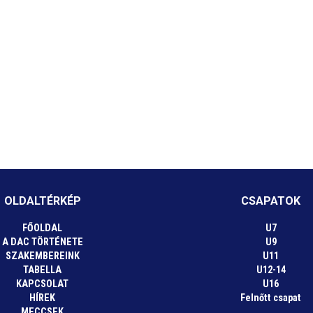
OLDALTÉRKÉP
CSAPATOK
FŐOLDAL
U7
A DAC TÖRTÉNETE
U9
SZAKEMBEREINK
U11
TABELLA
U12-14
KAPCSOLAT
U16
HÍREK
Felnőtt csapat
MECCSEK